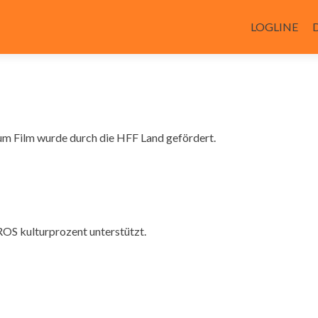
Zum
Inhalt
LOGLINE
springen
um Film wurde durch die HFF Land gefördert.
OS kulturprozent unterstützt.